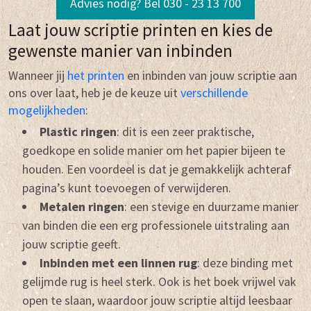
Advies nodig? Bel 030 - 23 13 700
Laat jouw scriptie printen en kies de
gewenste manier van inbinden
Wanneer jij
het printen
en inbinden van jouw scriptie aan
ons over laat, heb je de keuze uit
verschillende
mogelijkheden
:
Plastic ringen
: dit is een zeer praktische,
goedkope en solide manier om het papier bijeen te
houden. Een voordeel is dat je gemakkelijk achteraf
pagina’s kunt toevoegen of verwijderen.
Metalen ringen
: een stevige en duurzame manier
van binden die een erg professionele uitstraling aan
jouw scriptie geeft.
Inbinden met een linnen rug
: deze binding met
gelijmde rug is heel sterk. Ook is het boek vrijwel vak
open te slaan, waardoor jouw scriptie altijd leesbaar