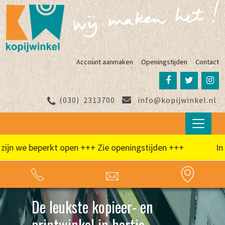
Account aanmaken
Openingstijden
Contact
(030)
2313700
info@kopijwinkel.nl
n we beperkt open +++ Zie openingstijden +++
In de 
Bestel online wat je nodi
hebt