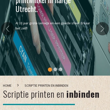
Ook voor kleine orders vanaf € 3,95!
vaar
Details
Previous
Nex
HOME
SCRIPTIE PRINTEN EN INBINDEN
Scriptie printen en
inbinden