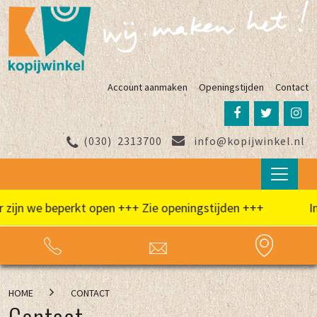
Account aanmaken
Openingstijden
Contact
(030)
2313700
info@kopijwinkel.nl
zijn we beperkt open +++ Zie openingstijden +++
In
HOME
CONTACT
Contact