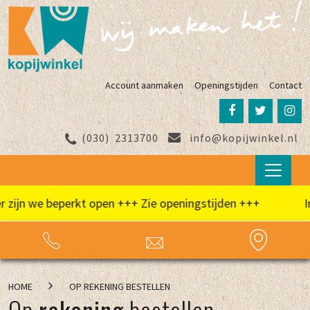
Account aanmaken
Openingstijden
Contact
(030)
2313700
info@kopijwinkel.nl
zijn we beperkt open +++ Zie openingstijden +++
In
HOME
OP REKENING BESTELLEN
Op
rekening
bestellen