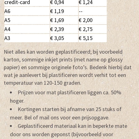
credit-card
€ 0,94
€ 1,24
A6
€ 1,19
--
A5
€ 1,69
€ 2,00
A4
€ 2,39
€ 2,75
A3
€ 3,05
€ 5,15
Niet alles kan worden geplastificeerd; bij voorbeeld
karton, sommige inkjet prints (met name op glossy
papier) en sommige originele foto’s. Bedenk hierbij dat
wat je aanlevert bij plastificeren wordt verhit tot een
temperatuur van 120-150 graden.
Prijzen voor mat plastificeren liggen ca. 50%
hoger.
Kortingen starten bij afname van 25 stuks of
meer. Bel of mail ons voor een prijsopgave.
Geplastificeerd materiaal kan in beperkte mate
door ons worden geponst (bijvoorbeeld voor