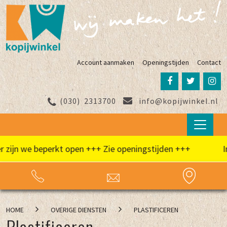
Account aanmaken
Openingstijden
Contact
(030)
2313700
info@kopijwinkel.nl
ijn we beperkt open +++ Zie openingstijden +++
In d
HOME
OVERIGE DIENSTEN
PLASTIFICEREN
Plastificeren