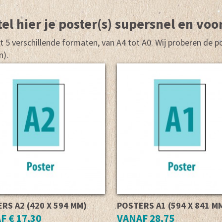
el hier je poster(s) supersnel en voo
it 5 verschillende formaten, van A4 tot A0. Wij proberen de p
n).
RS A2 (420 X 594 MM)
POSTERS A1 (594 X 841 M
F € 17,30
VANAF 28,75