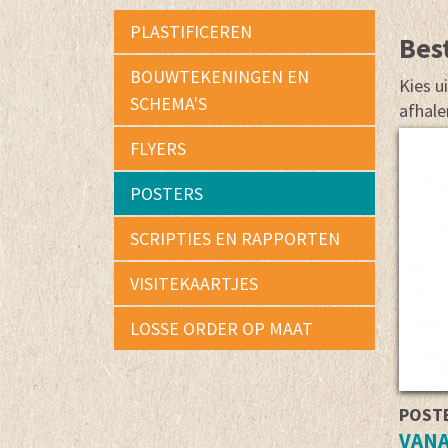
PLASTIFICEREN
Best
BOUWTEKENINGEN EN
Kies u
SCHEMA'S
afhale
FLYERS
POSTERS
SCRIPTIES EN RAPPORTEN
VISITEKAARTJES
LOSSE ORDER OP MAAT
POSTE
VANA