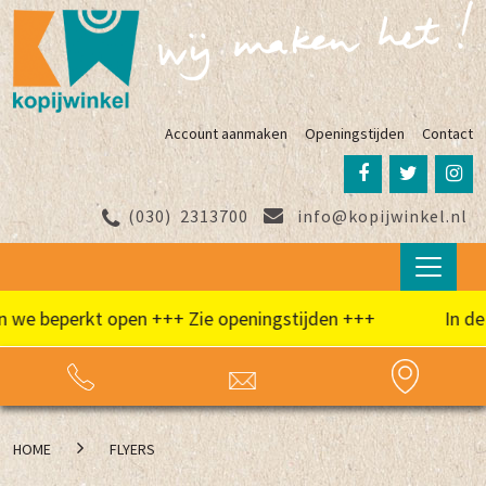
Account aanmaken
Openingstijden
Contact
(030)
2313700
info@kopijwinkel.nl
e beperkt open +++ Zie openingstijden +++
In de zo
HOME
FLYERS