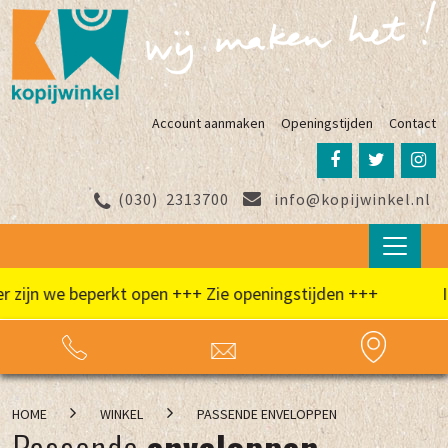
Account aanmaken
Openingstijden
Contact
(030)
2313700
info@kopijwinkel.nl
ijn we beperkt open +++ Zie openingstijden +++
In d
HOME
WINKEL
PASSENDE ENVELOPPEN
Passende
enveloppen