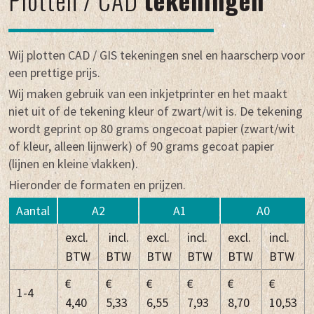
Wij plotten CAD / GIS tekeningen snel en haarscherp voor
een prettige prijs.
Wij maken gebruik van een inkjetprinter en het maakt
niet uit of de tekening kleur of zwart/wit is. De tekening
wordt geprint op 80 grams ongecoat papier (zwart/wit
of kleur, alleen lijnwerk) of 90 grams gecoat papier
(lijnen en kleine vlakken).
Hieronder de formaten en prijzen.
Aantal
A2
A1
A0
excl.
incl.
excl.
incl.
excl.
incl.
BTW
BTW
BTW
BTW
BTW
BTW
€
€
€
€
€
€
1-4
4,40
5,33
6,55
7,93
8,70
10,53