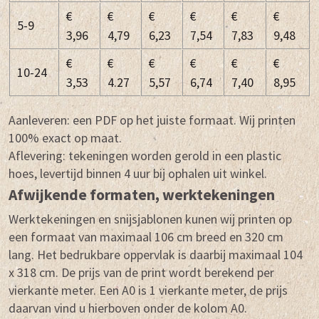
€
€
€
€
€
€
5-9
3,96
4,79
6,23
7,54
7,83
9,48
€
€
€
€
€
€
10-24
3,53
4.27
5,57
6,74
7,40
8,95
Aanleveren: een PDF op het juiste formaat. Wij printen
100% exact op maat.
Aflevering: tekeningen worden gerold in een plastic
hoes, levertijd binnen 4 uur bij ophalen uit winkel.
Afwijkende formaten, werktekeningen
Werktekeningen en snijsjablonen kunen wij printen op
een formaat van maximaal 106 cm breed en 320 cm
lang. Het bedrukbare oppervlak is daarbij maximaal 104
x 318 cm. De prijs van de print wordt berekend per
vierkante meter. Een A0 is 1 vierkante meter, de prijs
daarvan vind u hierboven onder de kolom A0.