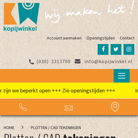
Account aanmaken
Openingstijden
Contact
(030)
2313700
info@kopijwinkel.nl
jn we beperkt open +++ Zie openingstijden +++
In d
HOME
PLOTTEN / CAD TEKENINGEN
Plotten / CAD
tekeningen