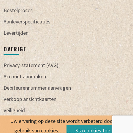
Bestelproces
Aanleverspecificaties
Levertijden
OVERIGE
Privacy-statement (AVG)
Account aanmaken
Debiteurennummer aanvragen
Verkoop ansichtkaarten
Veiligheid
Uw ervaring op deze site wordt verbeterd door het
gebruik van cookies.
Sta cookies toe