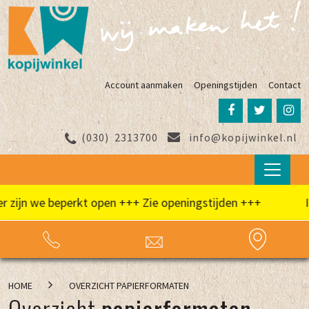
Account aanmaken
Openingstijden
Contact
(030)
2313700
info@kopijwinkel.nl
 zijn we beperkt open +++ Zie openingstijden +++
I
HOME
OVERZICHT PAPIERFORMATEN
Overzicht
papierformaten