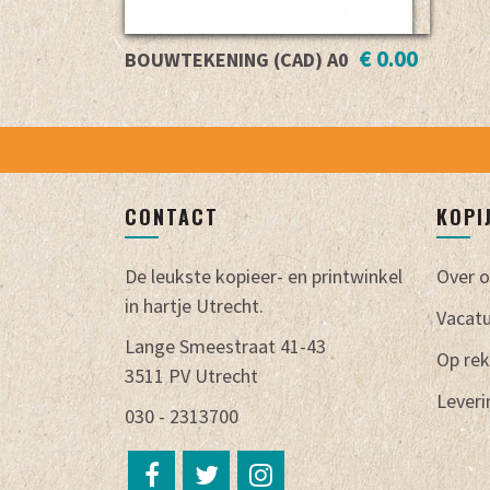
€ 0.00
BOUWTEKENING (CAD) A0
CONTACT
KOPI
De leukste kopieer- en printwinkel
Over 
in hartje Utrecht.
Vacat
Lange Smeestraat 41-43
Op rek
3511 PV Utrecht
Lever
030 - 2313700