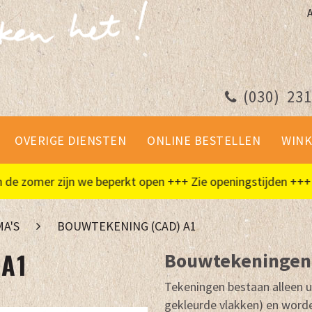
(030)
231
OVERIGE DIENSTEN
ONLINE BESTELLEN
WINK
omer zijn we beperkt open +++ Zie openingstijden +++
A'S
BOUWTEKENING (CAD) A1
)
A1
Bouwtekeningen,
Tekeningen bestaan alleen ui
gekleurde vlakken) en word