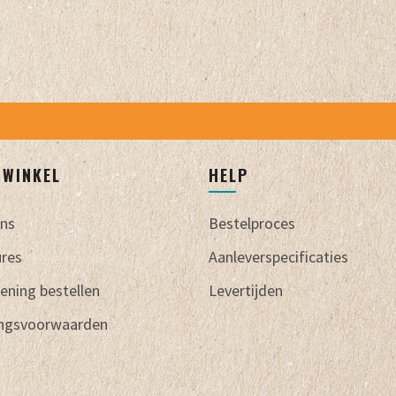
JWINKEL
HELP
ons
Bestelproces
ures
Aanleverspecificaties
ening bestellen
Levertijden
ingsvoorwaarden