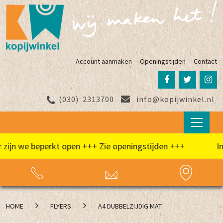
Account aanmaken
Openingstijden
Contact
(030)
2313700
info@kopijwinkel.nl
jn we beperkt open +++ Zie openingstijden +++
In d
HOME
FLYERS
A4 DUBBELZIJDIG MAT