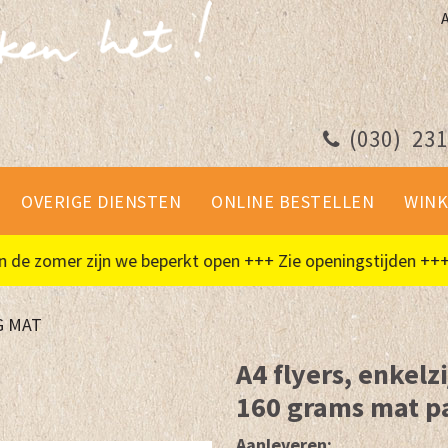
(030)
231
OVERIGE DIENSTEN
ONLINE BESTELLEN
WINK
 zomer zijn we beperkt open +++ Zie openingstijden +++
G MAT
A4 flyers, enkelz
160 grams mat p
Aanleveren: