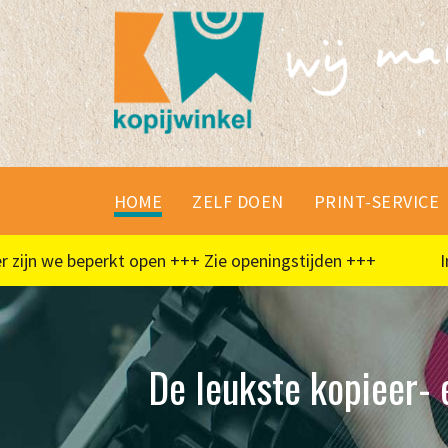
HOME
ZELF DOEN
PRINT-SERVICE
n we beperkt open +++ Zie openingstijden +++
In de
De leukste kopieer- e