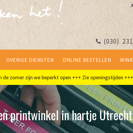
(030)
231
OVERIGE DIENSTEN
ONLINE BESTELLEN
WINK
 zomer zijn we beperkt open +++ Zie openingstijden +++
n printwinkel in hartje Utrecht