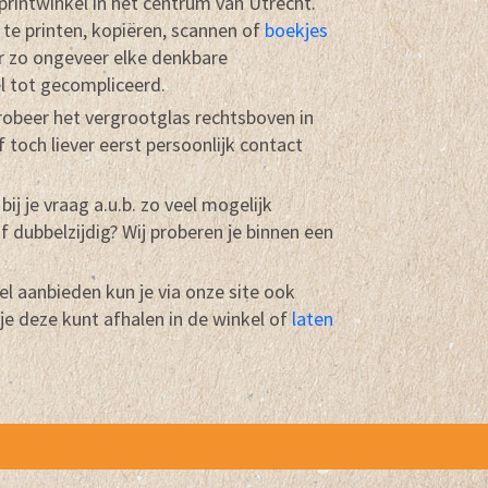
 printwinkel in het centrum van Utrecht.
 te printen, kopiëren, scannen of
boekjes
or zo ongeveer elke denkbare
el tot gecompliceerd.
probeer het vergrootglas rechtsboven in
f toch liever eerst persoonlijk contact
bij je vraag a.u.b. zo veel mogelijk
of dubbelzijdig? Wij proberen je binnen een
l aanbieden kun je via onze site ook
je deze kunt afhalen in de winkel of
laten