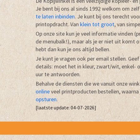
De Kopijwinkel is een veelzijdige kopieer- en
Je bent bij ons al sinds 1992 welkom om zelf
te laten inbinden
. Je kunt bij ons terecht vo
printopdracht. Van
klein tot groot
, van simp
Op onze site kun je veel informatie vinden (
de menubalk!), maar als je er niet uit komt o
hebt dan kun je ons altijd bellen.
Je kunt je vragen ook per email stellen. Geef 
details: moet het in kleur, zwart/wit, enkel- 
uur te antwoorden.
Behalve de diensten die we vanuit onze winke
online
veel printproducten bestellen, waarna 
opsturen
.
[laatste update: 04-07-2026]